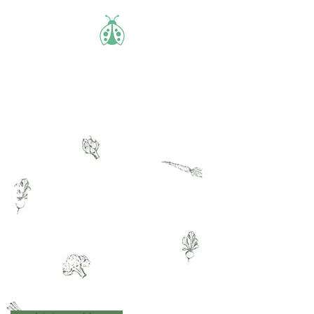
Ein Sommer
voller
Erinnerunge
n
mit der Naturerlebniswoche von
Motzchäfer vom 7. - 19. Juli 2024