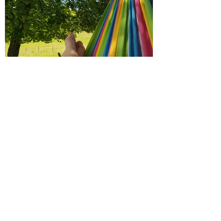
Impressum
Tel:
+41 79 699 89 54
Email:
karin.burkardlu@gmail.c
om
© 2024 motzchaefer.ch